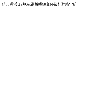
鎮ㄦ彁浜ょ殑Get鏁版嵁鏈夋伓鎰忓瓧绗︼紒